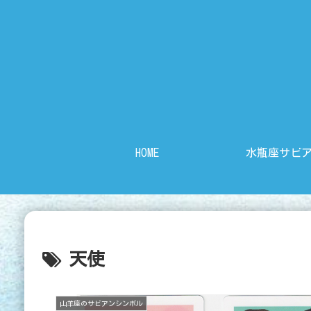
HOME
水瓶座サビ
天使
山羊座のサビアンシンボル