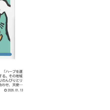
 「ハープを運
する。その地域
りのんびりとリ
合わせ、天使や
「手から餌をも
2026.01.13
広げる。自分の
を持つ人々と関
つ。異なる視点
化の人々と関わ