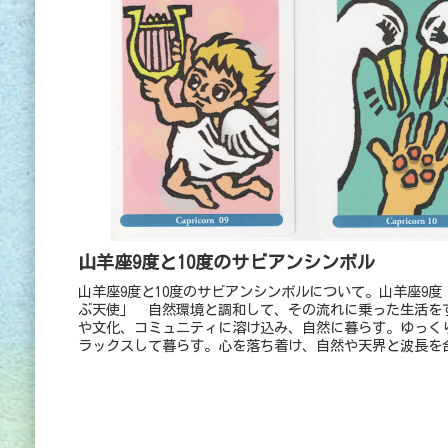
山羊座9度と10度のサビアンシンボル
山羊座9度と10度のサビアンシンボルについて。山羊座9度
ぶ天使」 自然環境と調和して、その流れに乗った生活を
や文化、コミュニティに溶け込み、自然に暮らす。ゆっく
ラックスして暮らす。心を落ち着け、自然や天界と波長を
高次の存在からのメッセージに耳を傾ける。山羊座10度 
らうアホウドリ」 異なる文化圏や外国と交流し、視野を
範囲を広げて、外に飛び出す。異なる文化や価値観、習慣
わっていく。多様なバックグラウンドを持つ人と接点を持
の人とのコミュニケーションをとる。勇気を出して、異文