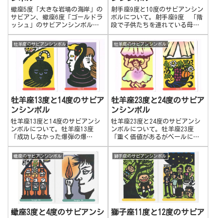
味や強みを活かす。本来自分が
蠍座5度「大きな岩場の海岸」の
射手座9度と10度のサビアンシン
出来ること、能力や才能を活か
サビアン、蠍座6度「ゴールドラ
ボルについて。射手座9度 「階
したり、伸ばしていけば良いと
ッシュ」のサビアンシンボル、
段で子供たちを連れている母
気づく。かつて持っていた大事
サビアン度数によるプログレス
親」 限界への挑戦。高みへ、
なものに気づく。元々持ってい
（進行図）での未来予測につい
上を目指して登っていく。限界
牡羊座のサビアンシンボル
牡羊座のサビアンシンボル
た精神性に気づきます。頑張っ
て。蠍座5度 大きな岩場の海岸
を突破する。誰かや何かに導か
てできることと、どんなにチャ
より多くの人達、より難しい人
れ、助けられて、自分の目指す
レンジしても無理なことの区別
や対象に向って、深く関わった
ところへ向かう。無謀なことに
が出来る。
り共通の意...
も挑戦するので、危なっかしい
側面もある。精神的な高みを求
めて探索する。誰かを導いた
り、助けたりする。 射手座10
牡羊座13度と14度のサビア
牡羊座23度と24度のサビア
度 「金髪の幸運の女神」 自
ンシンボル
ンシンボル
分の精神的な体験や成果を大々
的に表現していく。ドラマチッ
牡羊座13度と14度のサビアンシ
牡羊座23度と24度のサビアンシ
クに伝える。キラキラと輝く体
ンボルについて。牡羊座13度
ンボルについて。牡羊座23度
験をした、幸運が舞い降りた体
「成功しなかった爆弾の爆
「重く価値があるがベールに隠
験を語る。人に強い印象を与え
破」 自分の新しい概念やアイ
された荷を運ぶパステルカラー
るような表現で語る。自分なり
ディアで周りや社会を変えよう
の服を着た女」 自分が欲しい
蠍座のサビアンシンボル
獅子座のサビアンシンボル
の世界観や体験を広める。自分
としますが、自分の置かれた環
物や目標に向かって戦って勝ち
が達成したこと、精神的な意義
境や周りの状況を把握していな
取るのと、受容的に引き寄せる
を効果的に人に伝える。情緒的
いため、失敗に終わることが多
という両方のことが出来る度
に人を揺さぶる。少し誇張して
いでしょう。牡羊座14度 「男
数。男性的な積極性と女性的な
話す側面もあるかもしれませ
と女のそばでとぐろを巻く
受容性の魅力、パワフルさと華
ん。
蛇」 縁の深い関係性であった
やかさの両方を持っている頑張
り、物事や環境に深く関わるこ
り屋さんかもしれません。牡羊
蠍座3度と4度のサビアンシ
獅子座11度と12度のサビア
とでの学び。問題が発生したり
座24度 「風が吹き豊饒の角コ