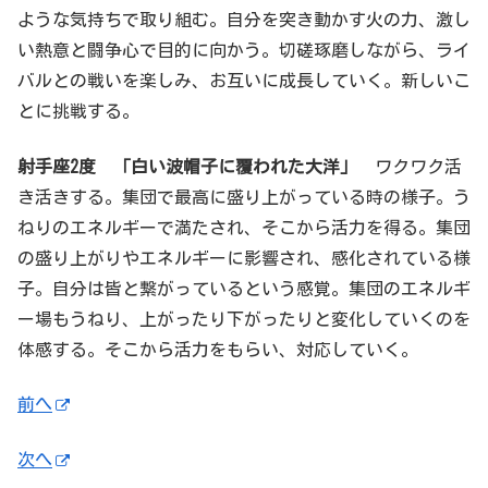
ような気持ちで取り組む。自分を突き動かす火の力、激し
い熱意と闘争心で目的に向かう。切磋琢磨しながら、ライ
バルとの戦いを楽しみ、お互いに成長していく。新しいこ
とに挑戦する。
射手座
2
度 「
白い波帽子に覆われた大洋
」
ワクワク活
き活きする。集団で最高に盛り上がっている時の様子。う
ねりのエネルギーで満たされ、そこから活力を得る。集団
の盛り上がりやエネルギーに影響され、感化されている様
子。自分は皆と繋がっているという感覚。集団のエネルギ
ー場もうねり、上がったり下がったりと変化していくのを
体感する。そこから活力をもらい、対応していく。
前へ
次へ