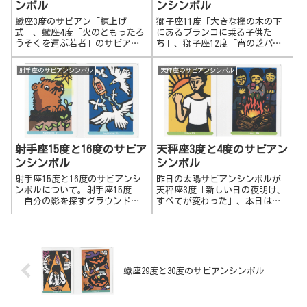
ンボル
ンシンボル
とスンナリとはいかないかもし
ーヌコピアのかたちになる開い
れませんが、関わりの中で自分
ている窓」 豊かさがやってく
蠍座3度のサビアン「棟上げ
獅子座11度「大きな樫の木の下
の思うことを周りに浸透させる
る通路（窓）が開いているの
式」、蠍座4度「火のともったろ
にあるブランコに乗る子供た
努力をします。
で、自分が意図したり望んでい
うそくを運ぶ若者」のサビアン
ち」、獅子座12度「宵の芝パー
ることはどんどんやってくる状
についてです。蠍座3度 棟上げ
ティー」についてです。獅子
態です。
式感謝と共に皆で同じ目標に向
座 第3グループ 11度～15度人
射手座のサビアンシンボル
天秤座のサビアンシンボル
かい、助け合い、協力しながら
との関係の中で高揚をつくり出
うまく連携し、それぞれの役目
し、いかに自分を印象づけるか
を果たしていく。皆で調和しな
獅子座11度 大きな樫の木の下
がら、感謝と喜...
にあるブ...
射手座15度と16度のサビア
天秤座3度と4度のサビアン
ンシンボル
シンボル
射手座15度と16度のサビアンシ
昨日の太陽サビアンシンボルが
ンボルについて。射手座15度
天秤座3度「新しい日の夜明け、
「自分の影を探すグラウンドホ
すべてが変わった」、本日は天
ッグ」 相手や周囲の反応によ
秤座4度「キャンプファイヤーを
り、上手く対応を変える。自分
囲むグループ」です。天秤座3
の知識や意見や興味があって追
度 新しい日の夜明け、すべて
及していることも、少し伝えて
が変わった新しい出会いや色ん
みて、相手が受け入れてくれそ
な可能性やチャンス、出来事が
うになければ、まだ時期早々だ
起こり始める...
蠍座29度と30度のサビアンシンボル
と引っ込める。人に伝える時に
は慎重で、どこか臆病な所があ
るのでしょう。射手座16度