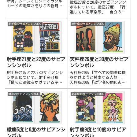
新月。ムーンオロジーオラクル
蠍座27度と28度のサビアンシン
カードの蠍座さそりざの新月の
ボルについて。蠍座27度 「行
説明文です。蠍座の新月 恐れ
進している軍楽隊」 自分の信
を克服する。深い変容を促す。
条や考え方を多くの人に広め、
知ってもらい、自分と同じよう
射手座のサビアンシンボル
天秤座のサビアンシンボル
な体験や考えをして欲しいと努
力する。押しつけがましいとこ
ろもあるでしょう。派手に宣伝
して多くの人に体験させる。有
無を言わせない強引なところが
あります。 蠍座28度 「自分
の領土に近づく妖精たちの
射手座21度と22度のサビア
天秤座29度と30度のサビア
王」 心の中で自分ならではの
ンシンボル
ンシンボル
世界が出来てきている。他人へ
の依存関係から脱出し、精神的
射手座21度と22度のサビアンシ
天秤座29度「すべての知識に橋
な核を見つける。理想に向って
ンボルについて。射手座21度
をかけようと模索する人類」、
着実に内面を整え、満足感を感
「借りた眼鏡をかけている子供
天秤座30度「哲学者の頭にある3
じる。自分の内側で思い描いて
と犬」 深い知識や教養を求め
つの知識のこぶ」のサビアンシ
いることがはっきり形になり、
て限界まで努力する。体や精神
ンボルについてです。天秤座29
蠍座のサビアンシンボル
射手座のサビアンシンボル
将来のことがイメージ出来るよ
的に無理して負荷をかけ、知識
度 すべての知識に橋をかけよ
うになる。
や精神面を追求する。自分がわ
うと模索する人類世界の歴史や
からないことがあれば、どんど
文明に関心を持つ。様々な文化
ん追及して深めていく。高い目
の成り立...
標に向ってどこまでも進む。
次々と新しい挑戦へと駆り立て
る。健康を考慮しないような側
蠍座5度と6度のサビアンシ
射手座9度と10度のサビア
面もあり。 射手座22度 「中
ンボル
ンシンボル
国のランドリー」 自分の持ち