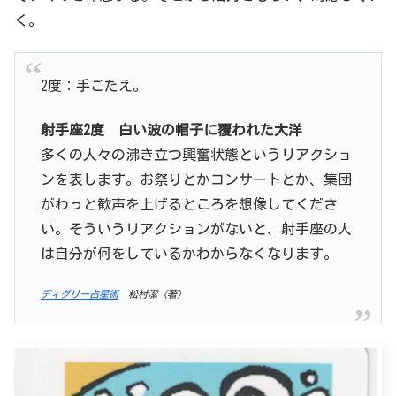
く。
2度：手ごたえ。
射手座
2
度
白い波の帽子に覆われた大洋
多くの人々の沸き立つ興奮状態というリアクショ
ンを表します。お祭りとかコンサートとか、集団
がわっと歓声を上げるところを想像してくださ
い。そういうリアクションがないと、射手座の人
は自分が何をしているかわからなくなります。
ディグリー占星術
松村潔（著）