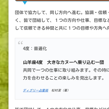
団体で協力して、同じ方向へ進む。協調・信頼
く、皆で団結して、１つの方向や仕事、目標な
して信頼できる仲間と共に１つの目標や方角へ
4度：普遍化
山羊
座4
度
大きなカヌーへ乗り込む一団
共同で一つの仕事に取り組みます。その時
力を合わせることの楽しみを見出します。
ディグリー占星術
松村潔（著）