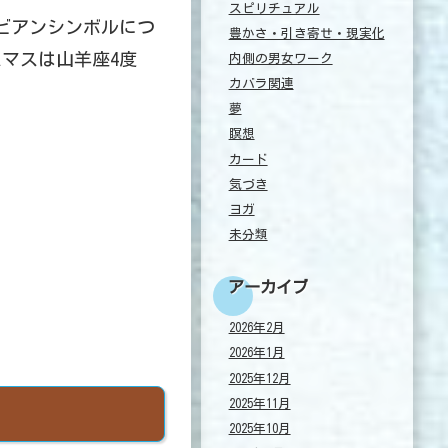
スピリチュアル
ビアンシンボルにつ
豊かさ・引き寄せ・現実化
マスは山羊座4度
内側の男女ワーク
カバラ関連
夢
瞑想
カード
気づき
ヨガ
未分類
アーカイブ
2026年2月
2026年1月
2025年12月
2025年11月
2025年10月