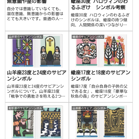
無意識や星の影響
蠍座30度 ハロウィンのわ
るふざけ シンボル考察
自分では意識していなくても、
潜在意識、無意識からの影響は
蠍座30度 ハロウィンのわるふざ
とても大きいです。普通の人で
けのシンボルは、蠍座の持つ傾
すと、普段の日常生活の活動の
向、人間関係の深いつながりで
内、9割は潜在意識、無意識から
深刻になったり、重くなるよう
の影響を受けています。占星術
なところを、ホラー的にあえて
山羊座のサビアンシンボル
蠍座のサビアンシンボル
のことは全く知らなくても、私
茶化してパロディ化して、そこ
たちは星の影響下にいます。
から抜けていくというシンボ
ル。蠍座30度 ハロウィンのわる
ふざけのシンボル考察。私自身
の体験。
山羊座23度と24度のサビア
蠍座17度と18度のサビアン
ンシンボル
シンボル
山羊座23度と24度のサビアンシ
蠍座17度「自分自身の子供の父
ンボルについて。山羊座23度
である女」、蠍座18度「豪華な
「戦争での勇敢さを称える2つの
秋色の森」のサビアンシンボル
賞」 人望があり、広い視野で
についてです。蠍座17度 自分
物事を見て業績を上げたり、自
自身の子供の父である女何かが
射手座のサビアンシンボル
山羊座のサビアンシンボル
分は退いて人に任せたりもしな
自分の中で育ち、生まれ変わっ
がら、豊富なスキルを持つ。成
ていく様子。男性性と女性性が
果と人間性の両方を手に入れ
統合されて、新たな子供が育っ
る。周りから信頼される。経験
ていくよう...
を積み、人から信頼され、称賛
されるような人物へと成長す