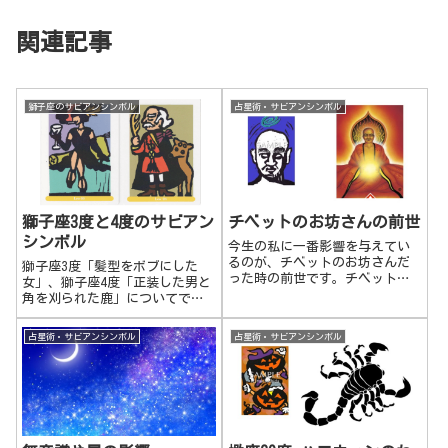
関連記事
獅子座のサビアンシンボル
占星術・サビアンシンボル
獅子座3度と4度のサビアン
チベットのお坊さんの前世
シンボル
今生の私に一番影響を与えてい
るのが、チベットのお坊さんだ
獅子座3度「髪型をボブにした
った時の前世です。チベット仲
女」、獅子座4度「正装した男と
間、見つけた！！
角を刈られた鹿」についてで
す。獅子座3度 髪型をボブにし
た女周りを気にせず、自分を好
占星術・サビアンシンボル
占星術・サビアンシンボル
きな風に表現したりアピールす
る。堂々と自分の意見を言い、
自立した強い自分を打ち出す。
規範に捕らわれ...