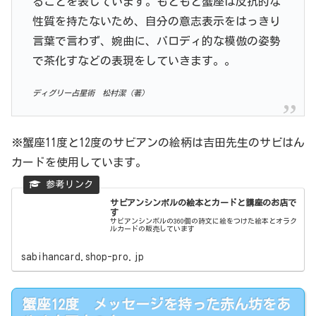
ることを表しています。もともと蟹座は反抗的な
性質を持たないため、自分の意志表示をはっきり
言葉で言わず、婉曲に、パロディ的な模倣の姿勢
で茶化すなどの表現をしていきます。。
ディグリー占星術 松村潔（著）
※蟹座11度と12度のサビアンの絵柄は吉田先生のサビはん
カードを使用しています。
サビアンシンボルの絵本とカードと講座のお店で
す
サビアンシンボルの360個の詩文に絵をつけた絵本とオラク
ルカードの販売しています
sabihancard.shop-pro.jp
蟹座12度 メッセージを持った赤ん坊をあ