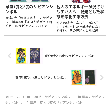
れ変わる。 射手座18度 「日
除け帽をかぶっている小さな子
蠍座7度と8度のサビアンシ
他人のエネルギーが混ざり
供たち」 守られた環境で、安
ンボル
やすい人へ 混沌とした状
全に遊ぶ。やりたい放題の行き
過ぎを制御して、適度な状態に
態を浄化する方法
蠍座7度「深海潜水夫」のサビア
抑える。ある程度、何かの制限
ン、蠍座8度「湖面を横ぎって輝
他人の感情エネルギーが混ざ
の中で安全に行動する。抑えす
く月」のサビアンについてで
り、混沌とした意識状態になり
ぎる場合もあります。
す。蠍座7度 深海潜水夫深層意
やすい。その混沌とした状態を
識の深いところに潜り込む。周
浄化する方法について。簡単な
りの環境や人々との違いに負け
のは、ハート瞑想のCDを聞い
ず、耐え続ける。強いプレシャ
て、ハートセンターでその他人
ーの中で力を発揮する。より大
の感情エネルギーを変容させる
きなテーマに...
ことです。
蟹座9度と10度のサビアンシンボル
蟹座13度と14度のサビアンシンボル
ホーム
占星術・サビアンシンボル
蟹座のサビアン
シンボル
蟹座11度と12度のサビアンシンボル