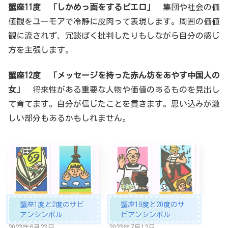
蟹座11度 「
しかめっ面をするピエロ
」
集団や社会の価
値観をユーモアで冷静に皮肉って表現します。周囲の価値
観に流されず、冗談ぽく批判したりもしながら自分の感じ
方を主張します。
蟹座
12度 「
メッセージを持った赤ん坊をあやす中国人の
女
」
将来性がある重要な人物や価値のあるものを見出し
て育てます。自分が信じたことを貫きます。思い込みが激
しい部分もあるかもしれません。
蟹座1度と2度のサビ
蟹座19度と20度のサ
アンシンボル
ビアンシンボル
2023年6月23日
2023年7月12日