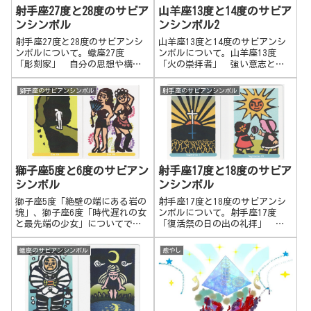
る。山羊座24度 「修道院に入
射手座27度と28度のサビア
山羊座13度と14度のサビア
る女」 社会的には色んな経験
ンシンボル
ンシンボル2
をしたので、今度はその地域や
国の伝統的な文化の精神修行を
射手座27度と28度のサビアンシ
山羊座13度と14度のサビアンシ
する。内面を見つめる。瞑想を
ンボルについて。蠍座27度
ンボルについて。山羊座13度
する。打ち込む。内側の源泉に
「彫刻家」 自分の思想や構想
「火の崇拝者」 強い意志と集
辿り着こうとする。自分たちの
を周りの人に広め、刻み込んで
中力。生命の神秘、創造の活力
精神的文化のルーツを探索す
いく。思い描いたことを形に残
を求めて、追及していく姿。強
獅子座のサビアンシンボル
射手座のサビアンシンボル
る。精神文化を継承する。精神
していく。精神的なものを言語
いカリスマ的なパワーを持つ。
世界に入る。
化して残していく。教育のシス
自分自身を極限まで追い込み、
テムを作る。蠍座28度 「美し
パワーを発揮する。１つのこと
い流れにかけられた古い橋」
に集中し、凄まじい力でそこに
自分たちの思想を形ある地上の
向かう。自分の信念を貫く。集
ものや伝統的なものの中に落と
団を動かすパワーを持つ。山羊
し込んでいく。架け橋を作って
座14度 「花崗岩に刻まれた古
獅子座5度と6度のサビアン
射手座17度と18度のサビア
いく。多くの人に働きかけるた
代の浮き彫り」 古代からの何
シンボル
ンシンボル
めに、既存のものを活用する。
かの秘密を知ったり、精神的な
修行の特別な体験も、実は昔か
獅子座5度「絶壁の端にある岩の
射手座17度と18度のサビアンシ
らよくある体験だということを
塊」、獅子座6度「時代遅れの女
ンボルについて。射手座17度
知る。同じような体験、自分と
と最先端の少女」についてで
「復活祭の日の出の礼拝」 周
同じように考えて行動していた
す。獅子座5度 絶壁の端にある
りの人達を鼓舞して、やる気を
人々がいたということを知り、
岩の塊どこまでも冒険や刺激を
出させる。熱く夢や目標、何か
蠍座のサビアンシンボル
癒やし
安心し、勇気をもらいます。昔
求めて行動し続け、厚い壁に阻
について語り、自分と周囲の人
からの何かを見つけたり、自分
まれ、行き詰まる。限界を知
達の士気を高め、巻き込んでい
自身が探求してきたこと、学ん
る。自分の勝手な思いや衝動だ
く。意欲的になっていく。復
だことを文献に残す。
けでの行動では...
活、再生。日常の中で新しい楽
しみ方を見つける。新しく生ま