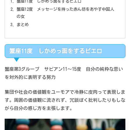
蟹座11度 しかめっ面をするピエロ
蟹座12度 メッセージを持った赤ん坊をあやす中国人
の女
まとめ
蟹座11度 しかめっ面をするピエロ
蟹座第3グループ サビアン11～15度 自分の純粋な思い
を対外的に表明する努力
集団や社会の価値観をユーモアで冷静に皮肉って表現しま
す。周囲の価値観に流されず、冗談ぽく批判したりもしな
がら自分の感じ方を主張します。