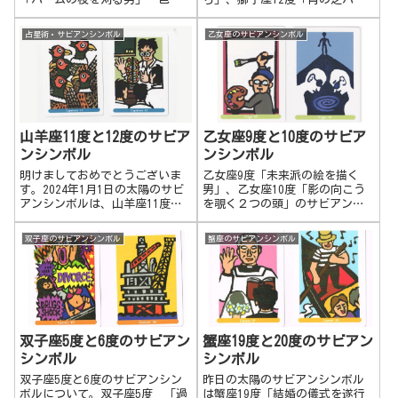
なことに興味を持ち、知識を吸
ティー」についてです。獅子
収し、沢山のことをやっていた
座 第3グループ 11度～15度人
占星術・サビアンシンボル
乙女座のサビアンシンボル
けれど、収拾がつかなくなった
との関係の中で高揚をつくり出
ので、それを刈り取って自分が
し、いかに自分を印象づけるか
伸ばしたいこと、向いたい方向
獅子座11度 大きな樫の木の下
を決めて剪定していきます。双
にあるブ...
子座26度 「森の中の冬霜」
自分にとって重要なもののみ残
して、厳しい状況や環境の中で
山羊座11度と12度のサビア
乙女座9度と10度のサビア
も耐え抜きます。忍耐力も持っ
ンシンボル
ンシンボル
ています。
明けましておめでとうございま
乙女座9度「未来派の絵を描く
す。2024年1月1日の太陽のサビ
男」、乙女座10度「影の向こう
アンシンボルは、山羊座11度
を覗く２つの頭」のサビアンシ
「キジの大きな群」です。キジ
ンボル、「自分の影とは？」に
で思い浮かぶのは桃太郎のお供
ついてです。乙女座9度 未来派
双子座のサビアンシンボル
蟹座のサビアンシンボル
の「犬、猿、キジ」です。日本
の絵を描く男個性的で斬新な表
の国鳥がキジなのはご存知でし
現をしていく。変わった表現や
ょうか？民話で親しまれていた
行動をする。人とは違うことを
こと、日本の固有種であるこ
やろうとする...
と、オスは勇敢でメスは母性愛
の象徴であることなどから国鳥
に選ばれたそうです。過去に発
双子座5度と6度のサビアン
蟹座19度と20度のサビアン
行された福沢諭吉の一万円札
シンボル
シンボル
（現在でも使えます）の裏にも
二羽のキジが描かれています。
双子座5度と6度のサビアンシン
昨日の太陽のサビアンシンボル
ボルについて。双子座5度 「過
は蟹座19度「結婚の儀式を遂行