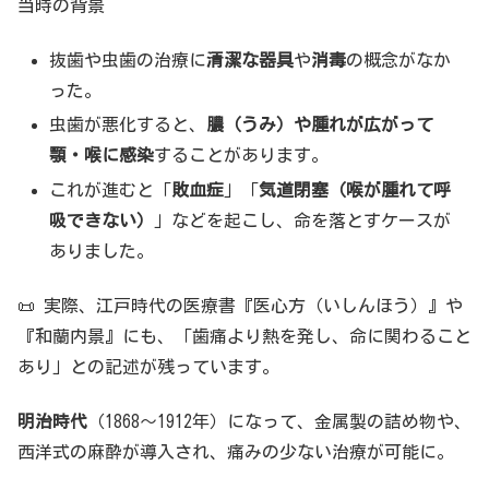
当時の背景
抜歯や虫歯の治療に
清潔な器具
や
消毒
の概念がなか
った。
虫歯が悪化すると、
膿（うみ）や腫れが広がって
顎・喉に感染
することがあります。
これが進むと「
敗血症
」「
気道閉塞（喉が腫れて呼
吸できない）
」などを起こし、命を落とすケースが
ありました。
📜 実際、江戸時代の医療書『医心方（いしんほう）』や
『和蘭内景』にも、「歯痛より熱を発し、命に関わること
あり」との記述が残っています。
明治時代
（1868〜1912年）になって、金属製の詰め物や、
西洋式の麻酔が導入され、痛みの少ない治療が可能に。