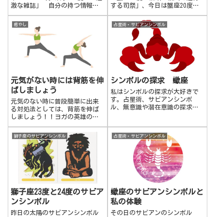
激な雑誌」 自分の持つ情報や
する司祭」、今日は蟹座20度
知性、コミュニケーション能力
「セレナーデを歌うゴンドラ乗
を使って刺激的に人にインパク
り」です。蟹座19度 結婚の儀
癒やし
占星術・サビアンシンボル
トを与えるような方法で表現し
式を遂行する司祭幸せな家庭、
ます。多くの人を煽ったり、大
適した職場、形にしたいことな
げさ、過激すぎてしまう部分も
どが上手くいくようにイメージ
あるでしょう。 双子座6度
して祝福し、...
「油田の掘削」 油田を掘り当
てるというのは、大地の奥深く
に眠っている大きなエネルギー
元気がない時には背筋を伸
シンボルの探求 蠍座
やパワー、富、成功をつかむこ
ばしましょう
とを意味します。他と競争しな
私はシンボルの探求が大好きで
がら環境と強く、深く深く結び
す。占星術、サビアンシンボ
元気のない時に普段簡単に出来
つくことによって、富や成功、
ル、無意識や潜在意識の探求、
る対処法としては、背筋を伸ば
強力なパワーやエネルギー源を
神話などに含まれる原型・アー
しましょう！！ヨガの英雄のボ
手に入れようとします。
キタイプ、ユング、集合的無意
ーズもオススメです！！出来れ
識、夢の探求や解釈、瞑想、カ
ば数分やってみてください。そ
獅子座のサビアンシンボル
占星術・サビアンシンボル
バラ、生命の木、そして人それ
の姿勢のまま元気をなくしてみ
ぞれの人生の背景やドラマな
てください。かなり難しいはず
ど。私がシンボルの探求が好き
です。特定の心境と体の体勢は
なのは、占星術の出生図にある
連動していますので、背筋を伸
海王星と魚座の影響のせいなの
ばしながら元気をなくすのは難
ではないかと思います。蠍座の
しいのです。
サビアンシンボルについて。
獅子座23度と24度のサビア
蠍座のサビアンシンボルと
ンシンボル
私の体験
昨日の太陽のサビアンシンボル
その日のサビアンのシンボル