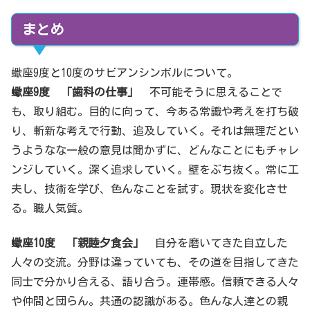
まとめ
蠍座9度と10度のサビアンシンボルについて。
蠍
座
9度 「
歯科の仕事
」
不可能そうに思えることで
も、取り組む。目的に向って、今ある常識や考えを打ち破
り、斬新な考えで行動、追及していく。それは無理だとい
うようなな一般の意見は聞かずに、どんなことにもチャレ
ンジしていく。深く追求していく。壁をぶち抜く。常に工
夫し、技術を学び、色んなことを試す。現状を変化させ
る。職人気質。
蠍
座
10
度 「
親睦夕食会
」
自分を磨いてきた自立した
人々の交流。分野は違っていても、その道を目指してきた
同士で分かり合える、語り合う。連帯感。信頼できる人々
や仲間と団らん。共通の認識がある。色んな人達との親