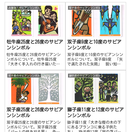
占星術・サビアンシンボル
双子座のサビアンシンボル
牡牛座25度と26度のサビア
双子座9度と10度のサビア
ンシンボル
ンシンボル
牡牛座25度と26度のサビアンシ
双子座9度と10度のサビアンシン
ンボルについて。牡牛座25度
ボルについて。双子座9度 「矢
「大きく手入れの行き届いた公
で満たされた矢筒」 鋭い知性
共の公園」 社会の公共的なこ
と集中力を持ち、物事を色んな
とに貢献できるようになりま
側面から把握し、現状を打破し
双子座のサビアンシンボル
獅子座のサビアンシンボル
す。地域や共同体、国などでそ
ていきます。ものすごい集中力
れらの伝統的な文化が開花、発
で矢のようにまっすぐに目標に
展し、安全で安定した豊かさな
向かい、的を射抜きます。 双
生活となります。 牡牛座26
子座10度 「落下する飛行
度 「恋人にセレナーデを歌う
機」 自分の限界にチャレンジ
スペイン人」 自分の才能や持
し、自分の優れた知性、能力や
っているものを他者にアピール
技術を人に見せて驚かせます。
双子座25度と26度のサビア
獅子座11度と12度のサビア
します。自分の芸術的才能や技
危険を恐れず、突っ込んでいく
ンシンボル
ンシンボル
術を堂々と披露して見せ、チャ
ところもあるでしょう。
ンスを広げていきます。
双子座25度と26度のサビアンシ
獅子座11度「大きな樫の木の下
ンボルについて。双子座25度
にあるブランコに乗る子供た
「パームの枝を刈る男」 色ん
ち」、獅子座12度「宵の芝パー