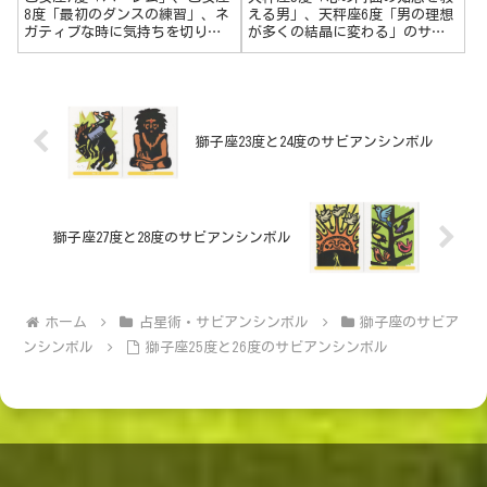
8度「最初のダンスの練習」、ネ
える男」、天秤座6度「男の理想
ガティブな時に気持ちを切り替
が多くの結晶に変わる」のサビ
える方法 元気が出るヨガのポ
アンシンボル、カバラの4世界に
ーズについてです。乙女座7度
ついてです。天秤座5度 心の内
ハーレム人間関係での学びを体
面の知恵を教える男心を開いて
験。立場の違いはあっても、お
内にある思いや意思を語る、伝
互いどこかで依存しあってその
える。明確な言葉にすること
関係性が成...
で、深みが...
獅子座23度と24度のサビアンシンボル
獅子座27度と28度のサビアンシンボル
ホーム
占星術・サビアンシンボル
獅子座のサビア
ンシンボル
獅子座25度と26度のサビアンシンボル