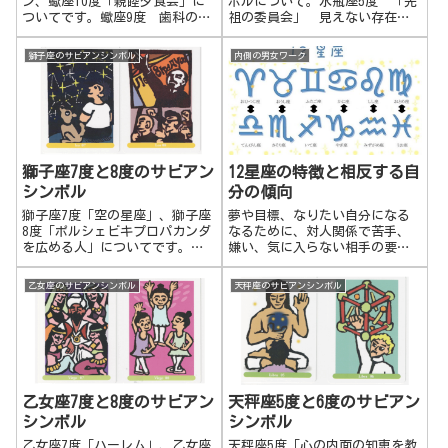
ン、蠍座10度「親睦夕食会」に
ボルについて。水瓶座5度 「先
きりとさせ、具体化していこう
ついてです。蠍座9度 歯科の仕
祖の委員会」 見えない存在の
とします。社会や世間にもわか
事 不可能そうに思えることで
助けや繋がりに気づく。大いな
るように現実化していきたいと
も、取り組む。目的に向って、
る流れ、宇宙的な力、見えない
獅子座のサビアンシンボル
内側の男女ワーク
いう動き。
今ある常識や考えを打ち破り、
存在達と繋がり、守られて生活
斬新な考えで行動、追及してい
していることを理解する。大い
く。それは無理だというような
なるものと繋がり、それと共に
な一般の意...
生きることが出来る人。感性を
広く持ち、色んなものを取り入
れる。 水瓶座6度 「ミステリ
ー劇の演技者」 物事を客観的
獅子座7度と8度のサビアン
12星座の特徴と相反する自
に見て、社会や人々の間では、
シンボル
分の傾向
役割を演じるというスタンスで
人々と関わっていく様子。感情
獅子座7度「空の星座」、獅子座
夢や目標、なりたい自分になる
的に自己同化せず、客観的に物
8度「ポルシェビキプロパカンダ
なるために、対人関係で苦手、
事を見て、役割をこなしてい
を広める人」についてです。獅
嫌い、気に入らない相手の要素
く。
子座7度 空の星座永久的で変わ
も理解し、調整し、仲良くなっ
らないものに目を向ける。ずっ
たり、人間関係で上手くいく秘
乙女座のサビアンシンボル
天秤座のサビアンシンボル
と輝き続けるものに憧れ、目指
訣は、自分自身の内側の相反す
す。変化しない理想を追い求め
る要素を調整＆統合することで
る。自分の核となる生き方、目
す。12星座の例題で男女ワーク
指すものを...
のバランスのとり方を説明した
いと思います。
乙女座7度と8度のサビアン
天秤座5度と6度のサビアン
シンボル
シンボル
乙女座7度「ハーレム」、乙女座
天秤座5度「心の内面の知恵を教