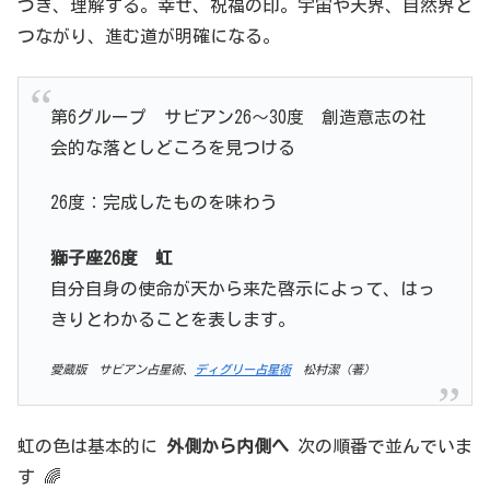
づき、理解する。幸せ、祝福の印。宇宙や天界、自然界と
つながり、進む道が明確になる。
第6グループ サビアン26～30度 創造意志の社
会的な落としどころを見つける
26度：完成したものを味わう
獅子
座26
度
虹
自分自身の使命が天から来た啓示によって、はっ
きりとわかることを表します。
愛蔵版 サビアン占星術、
ディグリー占星術
松村潔（著）
虹の色は基本的に
外側から内側へ
次の順番で並んでいま
す 🌈