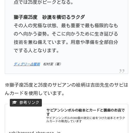
点では25度がピークとなる。
獅子座25度 砂漠を横切るラクダ
その人の究極な状態、最も重要で最も極限的なも
のへ向かう姿勢。そこに向かうために生き延びる
技術を兼ね備えています。用意や準備を全部自分
でする人となります。
ディグリー占星術
松村潔（著）
※獅子座25度と26度のサビアンの絵柄は吉田先生のサビは
んカードを使用しています。
サビアンシンボルの絵本とカードと講座のお店で
す
サビアンシンボルの360個の詩文に絵をつけた絵本とオラク
ルカードの販売しています
sabihancard.shop-pro.jp