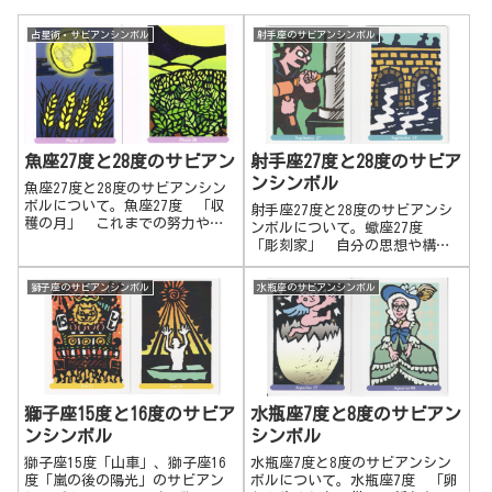
占星術・サビアンシンボル
射手座のサビアンシンボル
魚座27度と28度のサビアン
射手座27度と28度のサビア
ンシンボル
魚座27度と28度のサビアンシン
ボルについて。魚座27度 「収
射手座27度と28度のサビアンシ
穫の月」 これまでの努力や行
ンボルについて。蠍座27度
動の結果が何らかの形で現れて
「彫刻家」 自分の思想や構想
きます。良いことも悪いことも
を周りの人に広め、刻み込んで
結果として現れる。魚座28度
いく。思い描いたことを形に残
獅子座のサビアンシンボル
水瓶座のサビアンシンボル
「満月の下の肥沃な庭」 純粋
していく。精神的なものを言語
な意図を発信すれば、叶うとい
化して残していく。教育のシス
う豊かさの原理とその体験。
テムを作る。蠍座28度 「美し
い流れにかけられた古い橋」
自分たちの思想を形ある地上の
ものや伝統的なものの中に落と
し込んでいく。架け橋を作って
獅子座15度と16度のサビア
水瓶座7度と8度のサビアン
いく。多くの人に働きかけるた
ンシンボル
シンボル
めに、既存のものを活用する。
獅子座15度「山車」、獅子座16
水瓶座7度と8度のサビアンシン
度「嵐の後の陽光」のサビアン
ボルについて。水瓶座7度 「卵