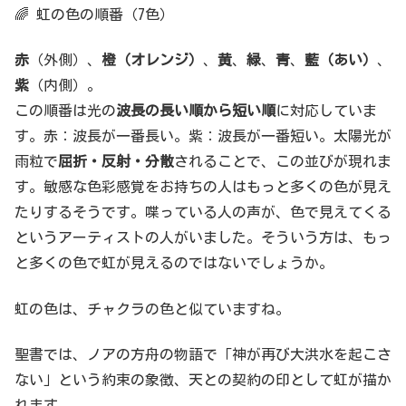
🌈 虹の色の順番（7色）
赤
（外側）、
橙（オレンジ）
、
黄
、
緑
、
青
、
藍（あい）
、
紫
（内側）。
この順番は光の
波長の長い順から短い順
に対応していま
す。赤：波長が一番長い。紫：波長が一番短い。太陽光が
雨粒で
屈折・反射・分散
されることで、この並びが現れま
す。敏感な色彩感覚をお持ちの人はもっと多くの色が見え
たりするそうです。喋っている人の声が、色で見えてくる
というアーティストの人がいました。そういう方は、もっ
と多くの色で虹が見えるのではないでしょうか。
虹の色は、チャクラの色と似ていますね。
聖書では、ノアの方舟の物語で「神が再び大洪水を起こさ
ない」という約束の象徴、天との契約の印として虹が描か
れます。