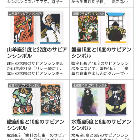
シンボルについてです。獅子座
から生まれた子供」 新たな自
15度 山車太陽のように輝き、
分を見出す。起こっている出来
ひときわ目立つ存在になろうと
事に振り回されずに、真っすぐ
山羊座のサビアンシンボル
蟹座のサビアンシンボル
する。注目を集め、オーラを放
に物事を生きていく。伝統やそ
つ人。最高に盛り上がって高揚
の地域の風習、周りの人の感情
感や躍動感を感じ、その中心と
ややり方には囚われず、自分の
なる。ワク...
感性に従って、自由に生きる。
生まれたばかりの子供の様に純
粋に、ありのままの物事を見
る。 水瓶座8度 「美しい衣装
山羊座21度と22度のサビア
蟹座15度と16度のサビアン
を着た蝋人形」 社会的な役割
ンシンボル
シンボル
を完璧にこなす。細部にまでこ
だわり、客観的に物事を見て、
昨日の太陽のサビアンシンボル
蟹座15度と16度のサビアンシン
与えられた学びや役目をやり遂
が山羊座21度「リレー競走」、
ボルについて。蟹座15度 「豪
げる。感情的にならずに淡々と
本日の太陽のサビアンシンボル
華な食事を楽しんだグループの
対応する。おしゃれでセンスが
は山羊座22度「敗北を優美に認
人々」 物質的な豊かさを躊躇
良い。感情表現をあまりしない
める将軍」です。山羊座 第5グ
なく楽しみます。自分の欲求や
蠍座のサビアンシンボル
水瓶座のサビアンシンボル
傾向があるかもしれません。感
ループ サビアン21～25度山羊
欲望を満たし、楽しもうとしま
情に流されずに物事を明確に見
座 第5グループ サビアン21～
す。経済的に豊かな人も多いで
極め、判断する。
25度 活発な社会活動と律義
しょう。色んな人と交流し、コ
さ...
ミュニケーションを楽しみま
す。自分の欲求を満たすために
際限なくやってしまうこともあ
るので、注意も必要です。蟹座
蠍座9度と10度のサビアン
水瓶座5度と6度のサビアン
16度 「手書きの巻き物を目の
シンボル
シンボル
前にし正方形の前にいる男」
自分の中にある構想や計画、心
蠍座9度「歯科の仕事」のサビア
水瓶座5度と6度のサビアンシン
の中にあるものを整理してはっ