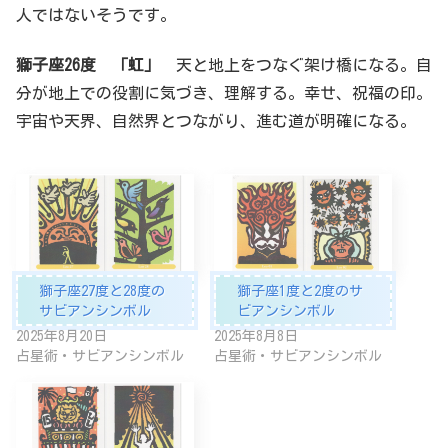
人ではないそうです。
獅子
座
26
度 「
虹
」
天と地上をつなぐ架け橋になる。自
分が地上での役割に気づき、理解する。幸せ、祝福の印。
宇宙や天界、自然界とつながり、進む道が明確になる。
獅子座27度と28度の
獅子座1度と2度のサ
サビアンシンボル
ビアンシンボル
2025年8月20日
2025年8月8日
占星術・サビアンシンボル
占星術・サビアンシンボル