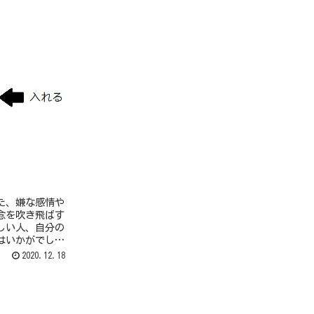
た、嫌な感情や
念を吹き飛ばす
しい人、自分の
はいかがでしょ
2020.12.18