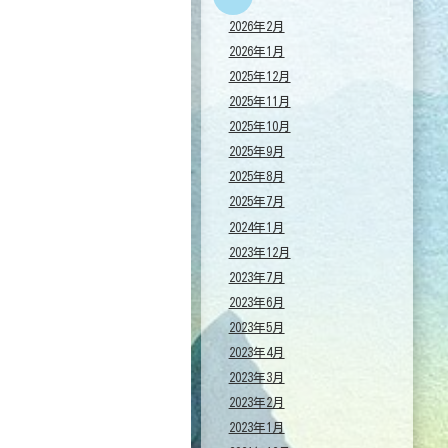
2026年2月
2026年1月
2025年12月
2025年11月
2025年10月
2025年9月
2025年8月
2025年7月
2024年1月
2023年12月
2023年7月
2023年6月
2023年5月
2023年4月
2023年3月
2023年2月
2023年1月