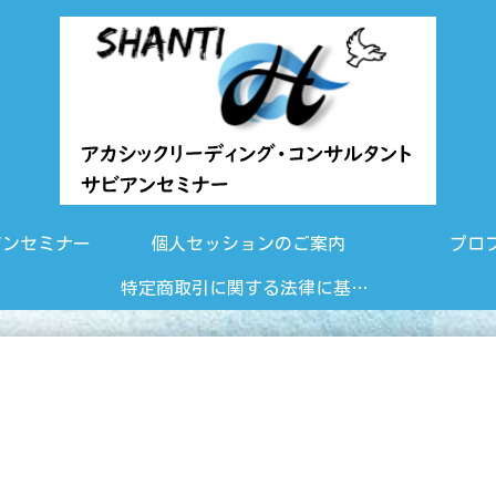
アンセミナー
個人セッションのご案内
プロ
特定商取引に関する法律に基づく表示