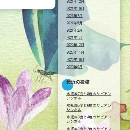
2021年12月
2021年10月
2021年7月
2021年5月
2021年2月
2021年1月
2020年12月
2020年11月
2020年10月
2020年9月
最近の投稿
水瓶座7度と8度のサビアン
シンボル
水瓶座5度と6度のサビアン
シンボル
水瓶座3度と4度のサビアン
シンボル
水瓶座1度と2度のサビアン