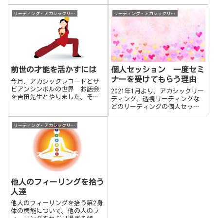
三次元の現実で物事が起こりま
～13時 ZOOMオンラインセミナ
す。オリンピックの選手が「勝
ー限定4名様までの募集料金
リーディング・アカシックリーディング
リーディング・アカシックリーディング
つところをありありと思い浮か
12,000円（税込）
べてイメージトレーニングす
る」というのはその別の次元で
のエネルギーを貯め、形成して
いっているのです。透視の映像
の見え方。
前世の才能を活かすには
個人セッション 一度セミ
ナーを受けてもらう理由
今月、アカシックレコードとサ
ビアンシンボルの世界 お話会
2021年1月より、アカシックリー
を吉田先生とやりました。その
ディング、透視リーディングな
お話会での質問に前世の才能を
どのリーディングの個人セッシ
活かすにはという話題が出まし
ョンは、内側の男女ワーク関連
た。前世の才能を引き出すに
セミナー（モニター含む）を今
リーディング・アカシックリーディング
は、まず潜在意識にある今生の
まで1度でも受けた人のみに提供
トラウマやネガティブなパター
する形に変更となります。その
ンや傾向を癒して、なくしてい
変更の理由についての説明。
く必要があるのではないかと私
は思います。
他人のフィーリングを拾う
人達
他人のフィーリングを拾う第2身
体の機能について。他の人のフ