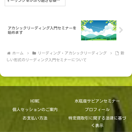
ィーリングをかぶり過ぎる傾向
がある人、他人のフィーリング
を拾って苦しくなったり、辛く
なる人は、他人に共感する能力
が高い。第2身体の他の人たちの
フィーリングを察知し吸収する
アカシックリーディング入門セミナーを
能力、他の人の第2身体によって
始めます
生成されたフィーリングを、あ
なたの第2身体が吸収している可
能性が高い。
ホーム
リーディング・アカシックリーディング
新
しい形式のリーディング入門セミナーについて
HOME
水瓶座サビアンセミナー
個人セッションのご案内
プロフィール
お支払い方法
特定商取引に関する法律に基づ
く表示