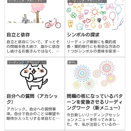
リーディング・アカシックリーディング
リーディング・アカシックリーディング
自立と依存
シンボルの探求
自立と依存について。ずっとそ
リーディング練習にも霊的成
の問題を抱え続け、誰かに依存
長・霊的修行にも有効な方法の
し続けるお客さんではなく、私
１つがシンボルの意味を探求
は、お客さんの自分の足で立
し、知ることだと言われていま
ち、自立していってもらいたい
す。シンボルの探求は表面に現
リーディング・アカシックリーディング
癒やし
と思っています。
れている現象だけでなく、その
背後にある何か、エネルギーの
流れ、動向、目に見えない領
域、誰かの意図、などを察知す
る良い方法なのです。
自分への質問（アカシッ
問題の核になっているパタ
ク）
ーンを変換させるリーディ
ングワーク（新メニュー）
アカシック。自分への質問事
項。自分で自分のことは願望や
今日新しいリーディングセッシ
期待が入ったりする項目だとち
ョンメニューを作ってみまし
ょっと読みにくい場合もありま
た。今、私が注目しているの
すけれど、アカシックだと、基
は、その人にとって一番大きな