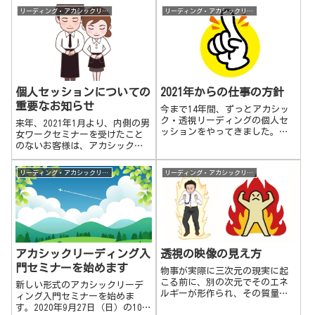
本的には質問すれば答えは来ま
問題やパターンから抜けるため
リーディング・アカシックリーディング
リーディング・アカシックリーディング
す。「仕事で占星術の個人セッ
のコツをお伝えすることです。
ションはやる予定がないけれ
今まではセミナー等でガッツリ
ど、どうやってホロスコープを
とワークをやってもらう必要が
読む実践練習したら良いでしょ
ありましたが、リーディングの
うか？」自分で自分の質問に対
新メニューとして、お手軽にワ
しての答えはすぐ来ない場合
ークが出来るように考えまし
（アカシック）もあるのですけ
た。
個人セッションについての
2021年からの仕事の方針
れど、自分で何か聞きたいこと
を問いかけをしておけば、ポロ
重要なお知らせ
今まで14年間、ずっとアカシッ
リと良いアイディア、どうすれ
ク・透視リーディングの個人セ
来年、2021年1月より、内側の男
ばよいのか答えが来たりするの
ッションをやってきました。来
女ワークセミナーを受けたこと
で、質問しておくことにしま
年、2021年1月からは内側の男女
のないお客様は、アカシックリ
す。
ワークセミナーを一度受けてく
ーディング等のリーディングの
ださっている人にのみ、その補
個人セッションの受付を終了す
リーディング・アカシックリーディング
リーディング・アカシックリーディング
助として個人セッションを受け
ることとなりました。4年間、ど
られる形に変更いたします。こ
うもありがとうございました。
の方式ですと、今までの個人セ
来年からは仕事の新しいステー
ッションのリピーターさんです
ジで活動していく予定です。
と、1人につき、個人セッション
の回数を3回～10回以上減らすこ
とが出来ます。
アカシックリーディング入
透視の映像の見え方
門セミナーを始めます
物事が実際に三次元の現実に起
こる前に、別の次元でそのエネ
新しい形式のアカシックリーデ
ルギーが形作られ、その質量や
ィング入門セミナーを始めま
比重が十分に濃厚になった時に
す。2020年9月27日（日）の10時